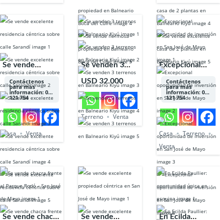
Se vende
Se venden 3
Excepcional
excelente
terrenos en
oportunidad de
USD 32.000
Contáctenos
Contáctenos
para más
para más
residencia
Balneario Kiyú
inversión en San
información: 098
información: 098
121 754
121 754
céntrica sobre
José de Mayo
calle Sarandí
Terreno
Venta
Casa
Venta
Casa
Terreno
Venta
Se vende chacra
Se vende
En Ecilda