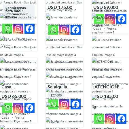
frente al Parque
excelente
Paullier:
USD 175.00
USD 89.000
Contáctenos
para más
Rodó – San José
propiedad
oportunidad
información: 098
121 754
0
de Mayo
céntrica en San
única en esquina
José de Mayo
Casa
Venta
Casa
Terreno
Casa
Venta
Venta
Casa
Se alquila
¡ATENCIÓN!
contenedor
apartamento
Oportunidad
$27.000
USD 65.000
USD 185.00
equipada en
frente a Plaza
única: Se
0
venta en
33
venden 2
Apartamento
balneario Kiyú
excelentes
Casa
Venta
propiedades en
Alquiler
Casa
Venta
un mismo