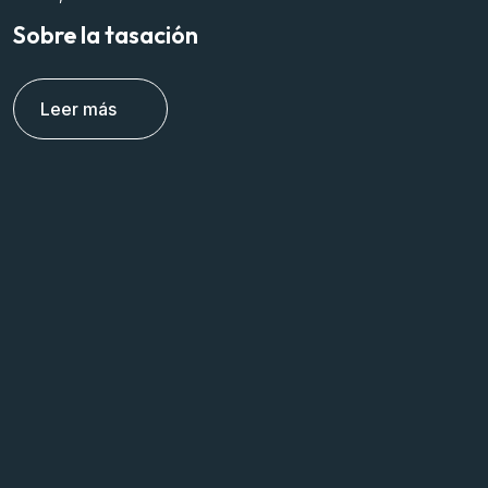
Sobre la tasación
C
p
Leer más