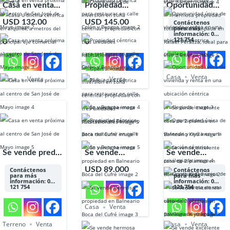
Casa en venta
Propiedad
Oportunidad
próxima al
céntrica para
única de
USD 132.00
USD 145.00
Contáctenos
para más
centro de San
restaurar en
vivienda y renta
información: 098
121 754
0
0
José de Mayo
calle Colón y
en una
Bengoa
ubicación
céntrica
Casa
Venta
Casa
Venta
Casa
Venta
privilegiada
Se vende predio
Se vende
Se vende
logístico sobre
hermosa
excelente casa
USD 89.000
Contáctenos
Contáctenos
para más
para más
Ruta Nacional
propiedad en
de 2 plantas en
información: 098
información: 098
121 754
121 754
Nº11
Balneario Boca
Balneario Kiyú
del Cufré
Casa
Venta
Terreno
Venta
Casa
Venta