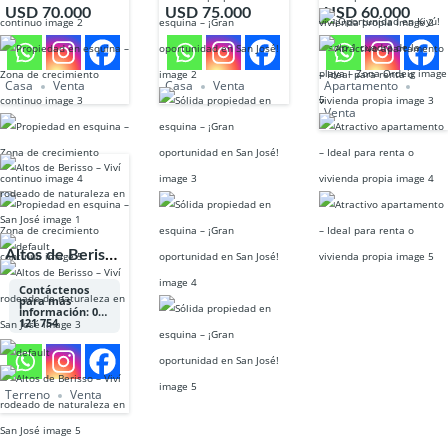
esquina – Zona
en esquina –
apartamento –
USD 70.000
USD 75.000
USD 60.000
de crecimiento
¡Gran
Ideal para renta
continuo
oportunidad en
o vivienda
San José!
propia
Casa
Venta
Casa
Venta
Apartamento
Venta
Altos de Berisso
– Viví rodeado
Contáctenos
para más
de naturaleza en
información: 098
121 754
San José
Terreno
Venta