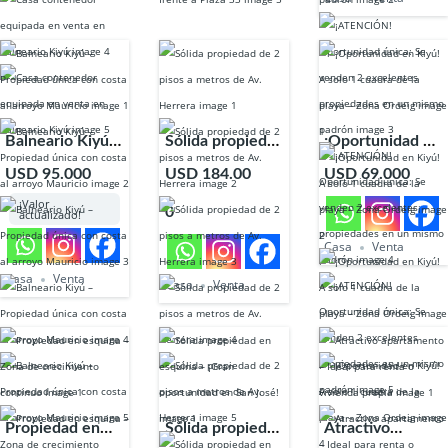
padrón
Balneario Kiyú –
Sólida propiedad
¡Oportunidad en
Propiedad única
de 2 pisos a
Kiyú! A solo 1
USD 95.000
USD 184.00
USD 69.000
con costa al
metros de Av.
cuadra de la
¡Valor
0
arroyo Mauricio
Herrera
playa – Zona
actualizado!
Ordeig
Casa
Venta
Casa
Venta
Casa
Venta
Propiedad en
Sólida propiedad
Atractivo