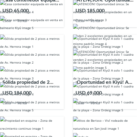
Casa contenedor equipada
¡ATENCIÓN! Oportunidad
en venta en balneario Kiyú
única: Se venden 2
USD 65.000
USD 185.000
excelentes propiedades en
Casa
Venta
Casa
Venta
un mismo padrón
Sólida propiedad de 2
¡Oportunidad en Kiyú! A
pisos a metros de Av.
solo 1 cuadra de la playa –
USD 184.000
USD 69.000
Herrera
Zona Ordeig
Casa
Venta
Casa
Venta