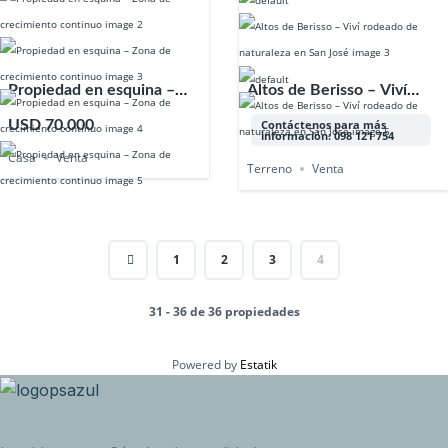
Propiedad en esquina –
Altos de Berisso – Viví
Zona de crecimiento
rodeado de naturaleza en
USD 70.000
Contáctenos para más
información: 098 121 754
continuo
San José
Casa
Venta
Terreno
Venta
1
2
3
4
31 - 36 de 36 propiedades
Powered by
Estatik